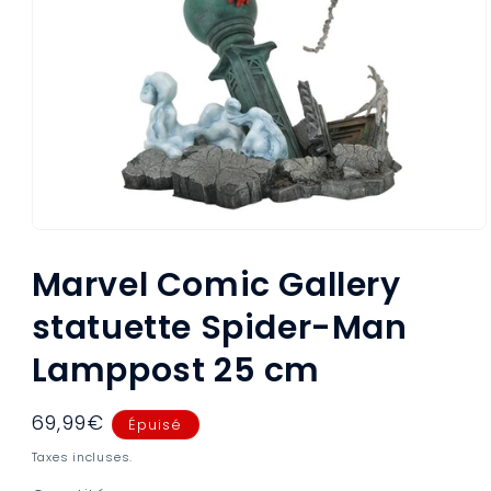
Ouvrir
le
média
Marvel Comic Gallery
1
dans
statuette Spider-Man
une
fenêtre
modale
Lamppost 25 cm
Prix
69,99€
Épuisé
habituel
Taxes incluses.