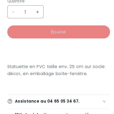
Quantité
Réduire
Augmenter
la
la
quantité
quantité
de
de
Épuisé
Marvel
Marvel
Comic
Comic
Gallery
Gallery
statuette
statuette
Spider-
Spider-
Statuette en PVC taille env. 25 cm sur socle
Man
Man
Lamppost
Lamppost
décor, en emballage boîte-fenêtre.
25
25
cm
cm
Assistance au 04 65 05 34 67.