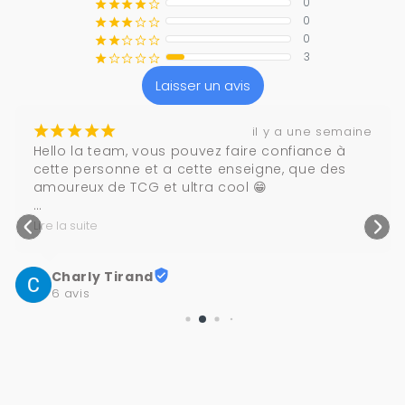
0
¡
¡
¡
¡
¢
0
¡
¡
¡
¢
¢
0
¡
¡
¢
¢
¢
3
¡
¢
¢
¢
¢
Laisser un avis
¡
¡
¡
¡
¡
il y a une semaine
Hello la team, vous pouvez faire confiance à 
cette personne et a cette enseigne, que des 
amoureux de TCG et ultra cool 😁

Merci encore 🙏
Lire la suite
Charly Tirand
6 avis