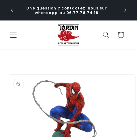
et
ctions
passer
Une question ? contactez-nous sur
ia le
au
whatsapp au 06.77.78.74.18
aux
contenu
Panier
Passer aux
informations
produits