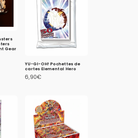
sters
ters
nt Gear
YU-GI-OH! Pochettes de
cartes Elemental Hero
Prix
6,90€
habituel