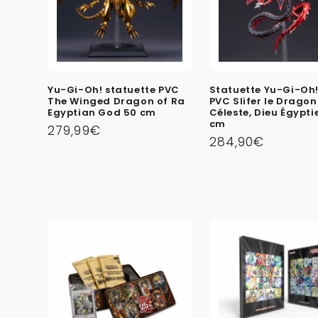
c
t
i
Yu-Gi-Oh! statuette PVC
Statuette Yu-Gi-Oh!
The Winged Dragon of Ra
PVC Slifer le Dragon
o
Egyptian God 50 cm
Céleste, Dieu Égypti
cm
Prix
279,99€
Prix
284,90€
n
habituel
habituel
: