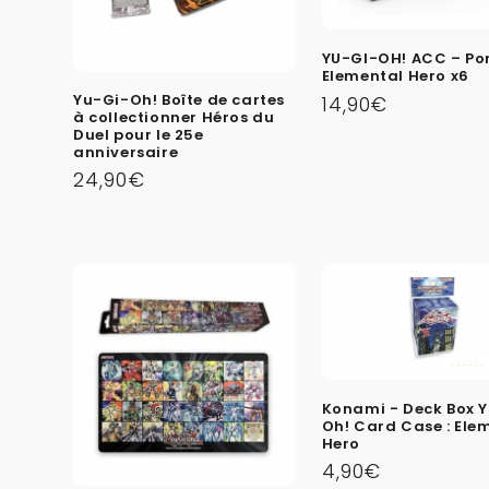
YU-GI-OH! ACC – Por
Elemental Hero x6
Yu-Gi-Oh! Boîte de cartes
Prix
14,90€
à collectionner Héros du
habituel
Duel pour le 25e
anniversaire
Prix
24,90€
habituel
Konami - Deck Box 
Oh! Card Case : Ele
Hero
Prix
4,90€