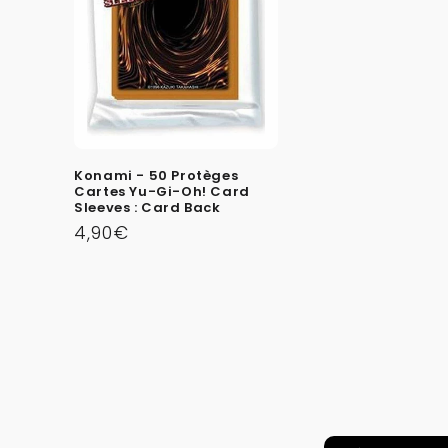
Konami - 50 Protèges
Cartes Yu-Gi-Oh! Card
Sleeves : Card Back
Prix
4,90€
habituel