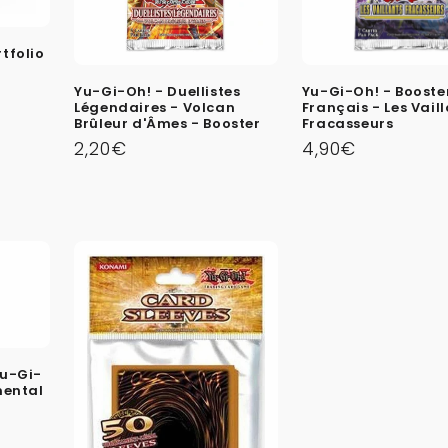
tfolio
Yu-Gi-Oh! - Duellistes
Yu-Gi-Oh! - Booste
Légendaires - Volcan
Français - Les Vail
Brûleur d'Âmes - Booster
Fracasseurs
Prix
2,20€
Prix
4,90€
habituel
habituel
Yu-Gi-
mental