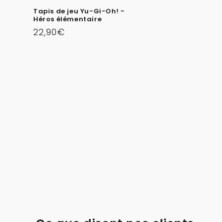
habituel
Tapis de jeu Yu-Gi-Oh! -
Héros élémentaire
Prix
22,90€
habituel