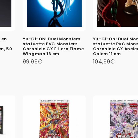
 en
Yu-Gi-Oh! Duel Monsters
Yu-Gi-Oh! Duel Mon
statuette PVC Monsters
statuette PVC Mons
en, 50
Chronicle GX E Hero Flame
Chronicle GX Ancie
Wingman 16 cm
Golem 11 cm
Prix
99,99€
Prix
104,99€
habituel
habituel