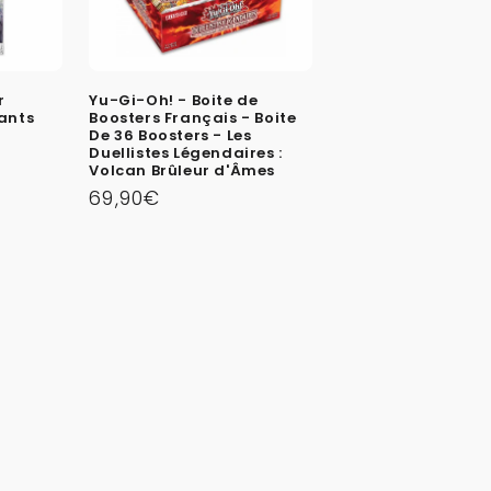
r
Yu-Gi-Oh! - Boite de
lants
Boosters Français - Boite
De 36 Boosters - Les
Duellistes Légendaires :
Volcan Brûleur d'Âmes
Prix
69,90€
habituel