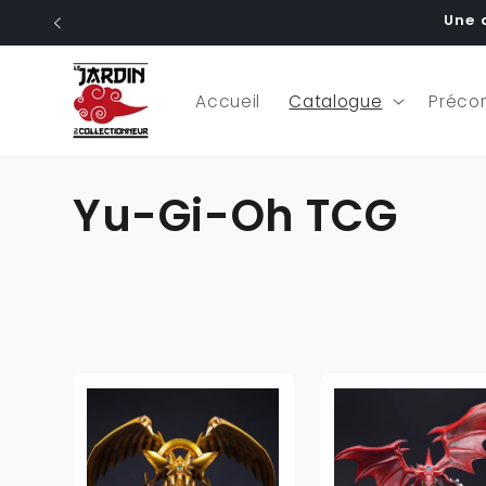
et
Une 
passer
au
contenu
Accueil
Catalogue
Préc
C
Yu-Gi-Oh TCG
o
l
l
e