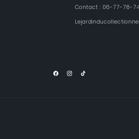
Contact : 06-77-78-7
Lejardinducollectionn
Facebook
Instagram
TikTok