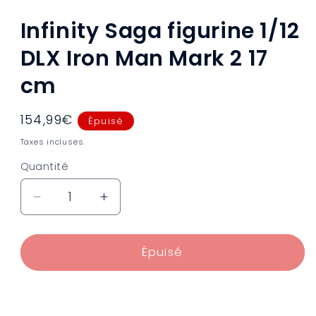
1
dans
Infinity Saga figurine 1/12
une
fenêtre
modale
DLX Iron Man Mark 2 17
cm
Prix
154,99€
Épuisé
habituel
Taxes incluses.
Quantité
Réduire
Augmenter
la
la
quantité
quantité
de
de
Épuisé
Infinity
Infinity
Saga
Saga
figurine
figurine