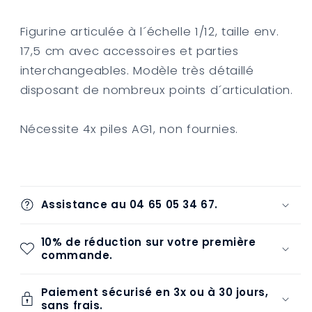
1/12
1/12
DLX
DLX
Figurine articulée à l´échelle 1/12, taille env.
Iron
Iron
Man
Man
17,5 cm avec accessoires et parties
Mark
Mark
interchangeables. Modèle très détaillé
2
2
disposant de nombreux points d´articulation.
17
17
cm
cm
Nécessite 4x piles AG1, non fournies.
Assistance au 04 65 05 34 67.
10% de réduction sur votre première
commande.
Paiement sécurisé en 3x ou à 30 jours,
sans frais.