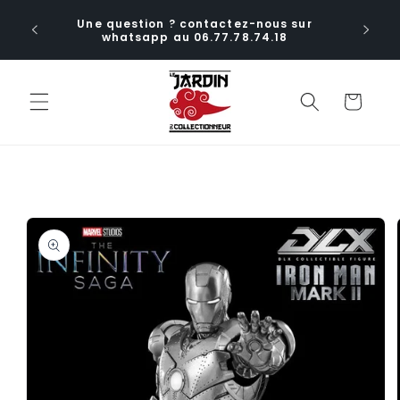
et
ctions
passer
Une question ? contactez-nous sur
ia le
au
whatsapp au 06.77.78.74.18
aux
contenu
Panier
Passer aux
informations
produits