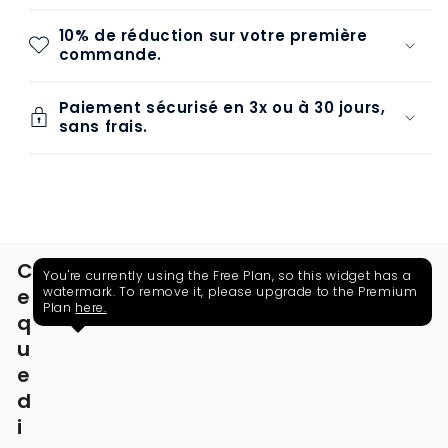
10% de réduction sur votre première
commande.
Paiement sécurisé en 3x ou à 30 jours,
sans frais.
C
You're currently using the Free Plan, so this widget has a
e
watermark. To remove it, please upgrade to the Premium
Plan
here.
q
u
e
d
i