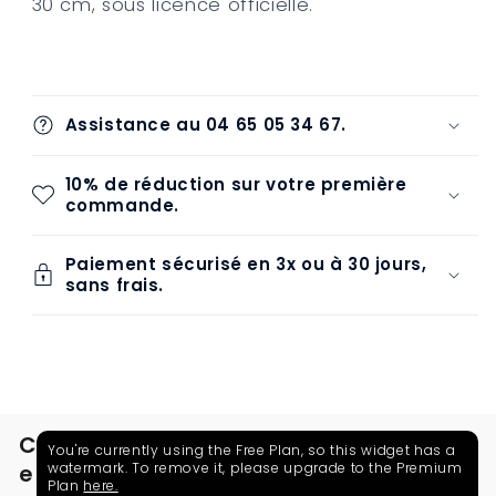
Art
Art
30 cm, sous licence officielle.
Scale
Scale
Aladdin
Aladdin
&amp;
&amp;
Jasmine
Jasmine
Assistance au 04 65 05 34 67.
30
30
cm
cm
10% de réduction sur votre première
commande.
Paiement sécurisé en 3x ou à 30 jours,
sans frais.
C
You're currently using the Free Plan, so this widget has a
e
watermark. To remove it, please upgrade to the Premium
Plan
here.