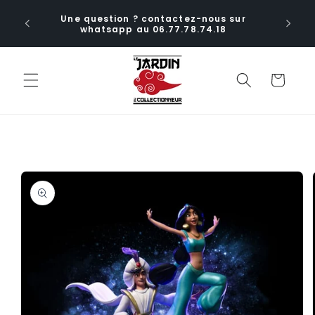
et
ctions
passer
Une question ? contactez-nous sur
ia le
au
whatsapp au 06.77.78.74.18
aux
contenu
Panier
Passer aux
informations
produits