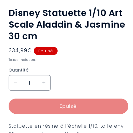
1
dans
Disney Statuette 1/10 Art
une
fenêtre
modale
Scale Aladdin & Jasmine
30 cm
Prix
334,99€
Épuisé
habituel
Taxes incluses.
Quantité
Réduire
Augmenter
la
la
quantité
quantité
de
de
Épuisé
Disney
Disney
Statuette
Statuette
Statuette en résine à l´échelle 1/10, taille env.
1/10
1/10