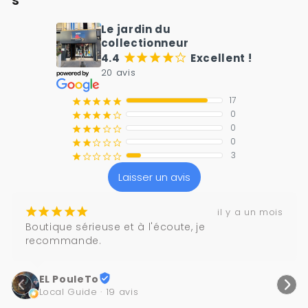
Le jardin du
collectionneur
4.4
Excellent !
¡
¡
¡
¡
¢
20 avis
17
¡
¡
¡
¡
¡
0
¡
¡
¡
¡
¢
0
¡
¡
¡
¢
¢
0
¡
¡
¢
¢
¢
3
¡
¢
¢
¢
¢
Laisser un avis
¡
¡
¡
¡
¡
il y a un mois
Boutique sérieuse et à l'écoute, je 
recommande.
EL PouleTo
Local Guide · 19 avis