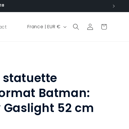
18
P
Panier
Connexion
France | EUR €
act
a
y
s
/
r
statuette
é
g
ormat Batman:
i
 Gaslight 52 cm
o
n