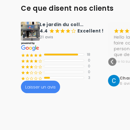
Ce que disent nos clients
Le jardin du collectionneur
4.4
Excellent !
il y a 9 heures
¡
¡
¡
¡
¡
¡
¡
¡
¡
¡
¡
¡
¢
Boutique au top, je la 
Hello l
21 avis
recommande
faire c
personn
que de
18
¡
¡
¡
¡
¡
Flo White
ultra co
0
Lire la su
¡
¡
¡
¡
¢
8 avis
0
¡
¡
¡
¢
¢
Merci 
0
¡
¡
¢
¢
¢
Char
3
¡
¢
¢
¢
¢
6 avi
Laisser un avis