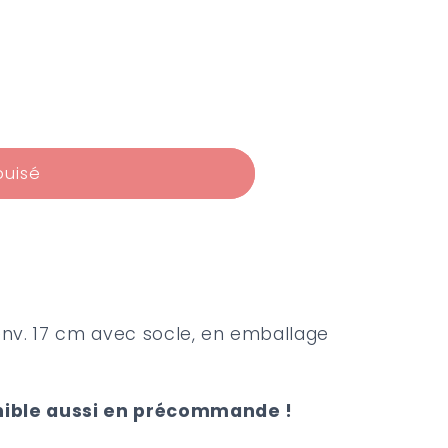
puisé
s
 env. 17 cm avec socle, en emballage
nible aussi en précommande !