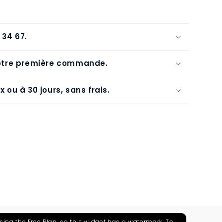
 34 67.
votre première commande.
 ou à 30 jours, sans frais.
using the Free Plan, so this widget has a watermark. To