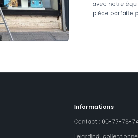
avec notre équi
pièce parfaite 
Informations
Contact : 06-77-78-7
Lejardinducollectionn